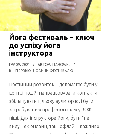
Йога фестиваль – ключ
до успіху йога
інструктора
ГРУ 09, 2021
/
АВТОР:
ITAROWHJ
/
В
ІНТЕРВЬЮ
НОВИНИ ФЕСТИВАЛЮ
Постійний розвиток – допомагає бути у
центрі подій, напрацьовувати контакти,
збільшувати цільову аудиторію, і бути
затребуваним професіоналом у ЗОЖ
ніші. Для інструктора йоги, бути “на
виду”, як онлайн, так і офлайн, важливо.