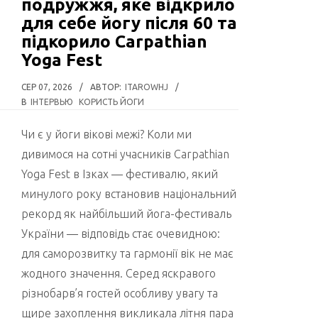
подружжя, яке відкрило
для себе йогу після 60 та
підкорило Carpathian
Yoga Fest
СЕР 07, 2026
/
АВТОР:
ITAROWHJ
/
В
ІНТЕРВЬЮ
КОРИСТЬ ЙОГИ
Чи є у йоги вікові межі? Коли ми
дивимося на сотні учасників Carpathian
Yoga Fest в Ізках — фестивалю, який
минулого року встановив національний
рекорд як найбільший йога-фестиваль
України — відповідь стає очевидною:
для саморозвитку та гармонії вік не має
жодного значення. Серед яскравого
різнобарв’я гостей особливу увагу та
щире захоплення викликала літня пара