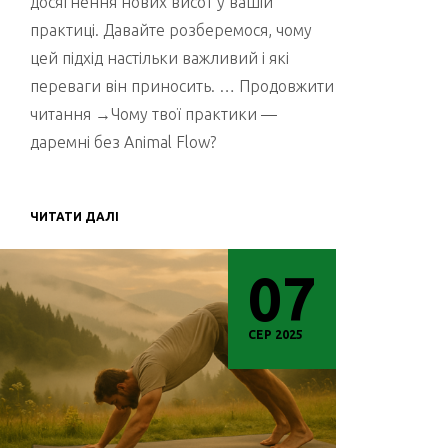
досягнення нових висот у вашій
практиці. Давайте розберемося, чому
цей підхід настільки важливий і які
переваги він приносить. … Продовжити
читання →Чому твої практики —
даремні без Animal Flow?
ЧИТАТИ ДАЛІ
07
СЕР 2025