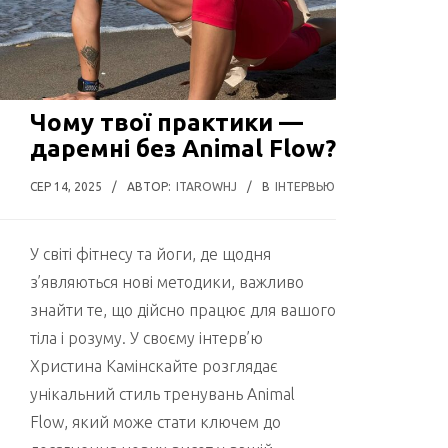
Чому твої практики —
даремні без Animal Flow?
СЕР 14, 2025
/
АВТОР:
ITAROWHJ
/
В
ІНТЕРВЬЮ
У світі фітнесу та йоги, де щодня
з’являються нові методики, важливо
знайти те, що дійсно працює для вашого
тіла і розуму. У своєму інтерв’ю
Христина Камінскайте розглядає
унікальний стиль тренувань Animal
Flow, який може стати ключем до