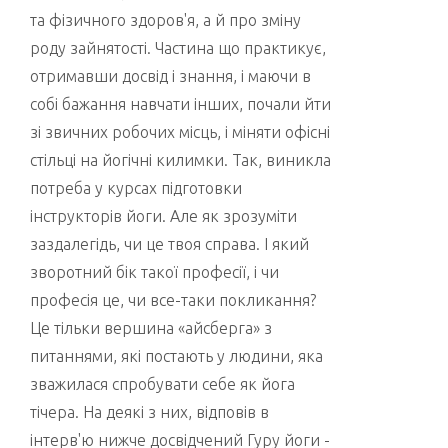
та фізичного здоров'я, а й про зміну
роду зайнятості. Частина що практикує,
отримавши досвід і знання, і маючи в
собі бажання навчати інших, почали йти
зі звичних робочих місць, і міняти офісні
стільці на йогічні килимки. Так, виникла
потреба у курсах підготовки
інструкторів йоги. Але як зрозуміти
заздалегідь, чи це твоя справа. І який
зворотний бік такої професії, і чи
професія це, чи все-таки покликання?
Це тільки вершина «айсберга» з
питаннями, які постають у людини, яка
зважилася спробувати себе як йога
тічера. На деякі з них, відповів в
інтерв'ю нижче досвідчений Гуру йоги -