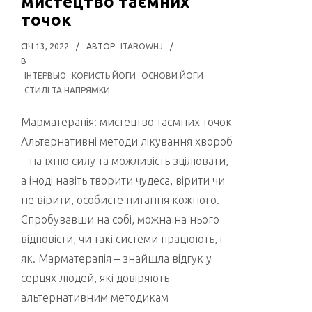
мистецтво таємних
точок
СІЧ 13, 2022
/
АВТОР:
ITAROWHJ
/
В
ІНТЕРВЬЮ
КОРИСТЬ ЙОГИ
ОСНОВИ ЙОГИ
СТИЛІ ТА НАПРЯМКИ
Марматерапія: мистецтво таємних точок
Альтернативні методи лікування хвороб
– на їхню силу та можливість зцілювати,
а іноді навіть творити чудеса, вірити чи
не вірити, особисте питання кожного.
Спробувавши на собі, можна на нього
відповісти, чи такі системи працюють, і
як. Марматерапія – знайшла відгук у
серцях людей, які довіряють
альтернативним методикам