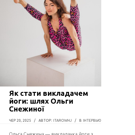
Як стати викладачем
йоги: шлях Ольги
Снежиної
ЧЕР 20, 2025
/
АВТОР:
ITAROWHJ
/
В
ІНТЕРВЬЮ
Ольга Снежина — викладачка йоги з