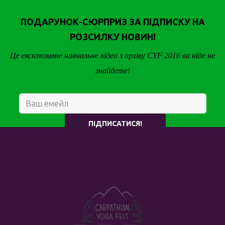
ПОДАРУНОК-СЮРПРИЗ ЗА ПІДПИСКУ НА
РОЗСИЛКУ НОВИН!
Це ексклюзивне навчальне відео з архіву CYF 2016 ви ніде не
знайдете!
ПІДПИСАТИСЯ!