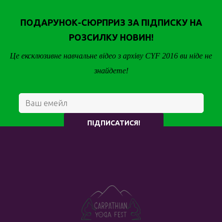
ПОДАРУНОК-СЮРПРИЗ ЗА ПІДПИСКУ НА
РОЗСИЛКУ НОВИН!
Це ексклюзивне навчальне відео з архіву CYF 2016 ви ніде не
знайдете!
ПІДПИСАТИСЯ!