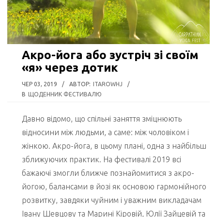
Акро-йога або зустріч зі своїм
«я» через дотик
ЧЕР 03, 2019
/
АВТОР:
ITAROWHJ
/
В
ЩОДЕННИК ФЕСТИВАЛЮ
Давно відомо, що спільні заняття зміцнюють
відносини між людьми, а саме: між чоловіком і
жінкою. Акро-йога, в цьому плані, одна з найбільш
зближуючих практик. На фестивалі 2019 всі
бажаючі змогли ближче познайомитися з акро-
йогою, балансами в йозі як основою гармонійного
розвитку, завдяки чуйним і уважним викладачам
Івану Шевцову та Марині Кіровій, Юлії Зайцевій та