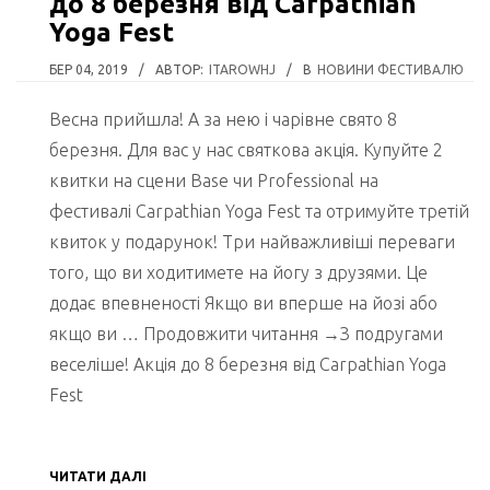
до 8 березня від Carpathian
Yoga Fest
БЕР 04, 2019
/
АВТОР:
ITAROWHJ
/
В
НОВИНИ ФЕСТИВАЛЮ
Весна прийшла! А за нею і чарівне свято 8
березня. Для вас у нас святкова акція. Купуйте 2
квитки на сцени Base чи Professional на
фестивалі Carpathian Yoga Fest та отримуйте третій
квиток у подарунок! Три найважливіші переваги
того, що ви ходитимете на йогу з друзями. Це
додає впевненості Якщо ви вперше на йозі або
якщо ви … Продовжити читання →З подругами
веселіше! Акція до 8 березня від Carpathian Yoga
Fest
ЧИТАТИ ДАЛІ