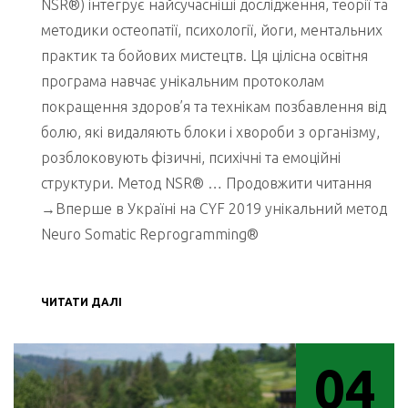
NSR®) інтегрує найсучасніші дослідження, теорії та
методики остеопатії, психології, йоги, ментальних
практик та бойових мистецтв. Ця цілісна освітня
програма навчає унікальним протоколам
покращення здоров’я та технікам позбавлення від
болю, які видаляють блоки і хвороби з організму,
розблоковують фізичні, психічні та емоційні
структури. Метод NSR® … Продовжити читання
→Вперше в Україні на CYF 2019 унікальний метод
Neuro Somatic Reprogramming®
ЧИТАТИ ДАЛІ
04