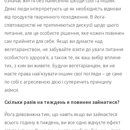
означає життя без нанесення шкоди собі та іншим.
Деякі люди інтерпретують це як необхідність відмови
від продуктів тваринного походження. В йога-
співтоваристві не припиняються дискусії щодо цього
питання, але це особисте рішення, яке кожен повинен
сам прийняти для себе. Якщо ви думаєте над
вегетаріанством, не забувайте взяти до уваги питання
особистого здоров’я, а також те, як ваш вибір вплине
тих, з ким ви живете. Будучи вегетаріанцем, ви не
маєте права нав’язувати іншим свої погляди – це саме
по собі є агресивною дією і суперечить принципу
ахімси.
Скільки разів на тиждень я повинен займатися?
Йога дивовижна тим, що навіть якщо ви займаєтеся
всього годину в тиждень, ви все одно відчуєте ефект