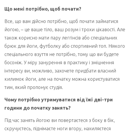
Що мені потрібно, щоб почати?
Все, що вам дійсно потрібно, щоб почати займатися
йогою, – це ваше тіло, ваш розум і трохи цікавості. Але
також корисно мати пару леггінсів або спеціальних
брюк для йоги, футболку або спортивний топ. Ніякого
спеціального взуття не потрібно, тому що ви будете
босоніж. У міру занурення в практику і зміцнення
інтересу ви, можливо, захочете придбати власний
килимок йоги, але на початку можна користуватися
тим, який пропонує студія.
Чому потрібно утримуватися від їжі дві-три
години до початку занять?
Під час занять йогою ви повертаєтеся з боку в бік,
скручуєтесь, піднімаєте ноги вгору, нахиляєтеся