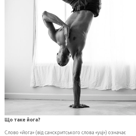
Що таке йога?
Слово «йога» (від санскритського слова «yuj») означає