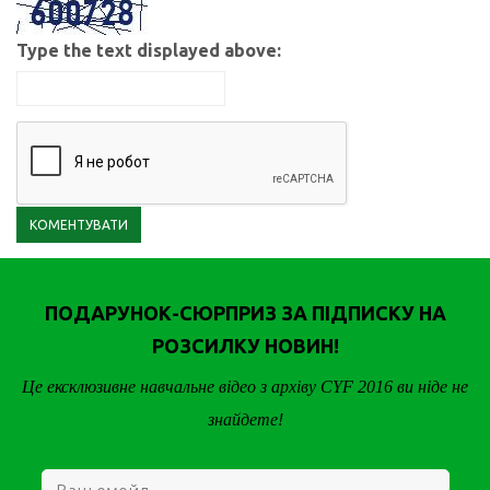
Type the text displayed above:
ПОДАРУНОК-СЮРПРИЗ ЗА ПІДПИСКУ НА
РОЗСИЛКУ НОВИН!
Це ексклюзивне навчальне відео з архіву CYF 2016 ви ніде не
знайдете!