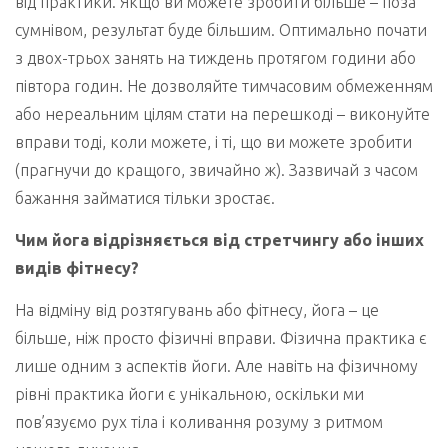
від практики. Якщо ви можете зробити більше – поза
сумнівом, результат буде більшим. Оптимально почати
з двох-трьох занять на тиждень протягом години або
півтора годин. Не дозволяйте тимчасовим обмеженням
або нереальним цілям стати на перешкоді – виконуйте
вправи тоді, коли можете, і ті, що ви можете зробити
(прагнучи до кращого, звичайно ж). Зазвичай з часом
бажання займатися тільки зростає.
Чим йога відрізняється від стретчингу або інших
видів фітнесу?
На відміну від розтягувань або фітнесу, йога – це
більше, ніж просто фізичні вправи. Фізична практика є
лише одним з аспектів йоги. Але навіть на фізичному
рівні практика йоги є унікальною, оскільки ми
пов’язуємо рух тіла і коливання розуму з ритмом