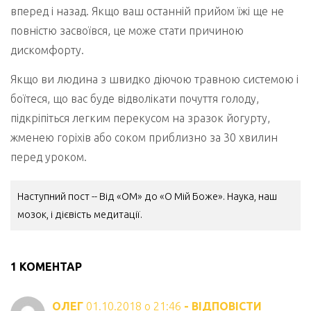
вперед і назад. Якщо ваш останній прийом їжі ще не
повністю засвоївся, це може стати причиною
дискомфорту.
Якщо ви людина з швидко діючою травною системою і
боїтеся, що вас буде відволікати почуття голоду,
підкріпіться легким перекусом на зразок йогурту,
жменею горіхів або соком приблизно за 30 хвилин
перед уроком.
НАВІГАЦІЯ
Наступний пост -- Від «ОМ» до «О Мій Боже». Наука, наш
ЗАПИСІВ
мозок, і дієвість медитації.
1 КОМЕНТАР
ОЛЕГ
01.10.2018 о 21:46
- ВІДПОВІСТИ