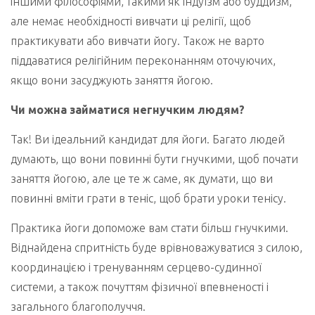
іншими філософіями, такими як індуїзм або буддизм,
але немає необхідності вивчати ці релігії, щоб
практикувати або вивчати йогу. Також не варто
піддаватися релігійним переконанням оточуючих,
якщо вони засуджують заняття йогою.
Чи можна займатися негнучким людям?
Так! Ви ідеальний кандидат для йоги. Багато людей
думають, що вони повинні бути гнучкими, щоб почати
заняття йогою, але це те ж саме, як думати, що ви
повинні вміти грати в теніс, щоб брати уроки тенісу.
Практика йоги допоможе вам стати більш гнучкими.
Віднайдена спритність буде врівноважуватися з силою,
координацією і тренуванням серцево-судинної
системи, а також почуттям фізичної впевненості і
загального благополуччя.