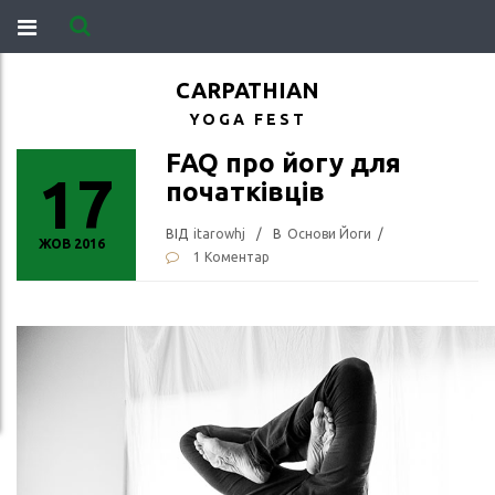
CARPATHIAN
YOGA FEST
FAQ про йогу для
17
початківців
ВIД
Itarowhj
/
В
Основи Йоги
/
ЖОВ 2016
1 Коментар