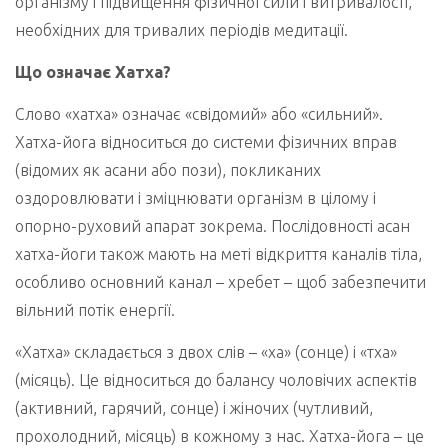
організму і підвищення фізичної сили і витривалості,
необхідних для тривалих періодів медитації.
Що означає Хатха?
Слово «хатха» означає «свідомий» або «сильний».
Хатха-йога відноситься до системи фізичних вправ
(відомих як асани або пози), покликаних
оздоровлювати і зміцнювати організм в цілому і
опорно-руховий апарат зокрема. Послідовності асан
хатха-йоги також мають на меті відкриття каналів тіла,
особливо основний канал – хребет – щоб забезпечити
вільний потік енергії.
«Хатха» складається з двох слів – «ха» (сонце) і «тха»
(місяць). Це відноситься до балансу чоловічих аспектів
(активний, гарячий, сонце) і жіночих (чутливий,
прохолодний, місяць) в кожному з нас. Хатха-йога – це