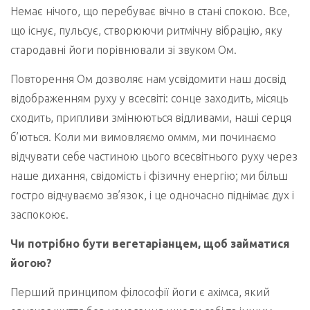
Немає нічого, що перебуває вічно в стані спокою. Все,
що існує, пульсує, створюючи ритмічну вібрацію, яку
стародавні йоги порівнювали зі звуком Ом.
Повторення Ом дозволяє нам усвідомити наш досвід
відображенням руху у всесвіті: сонце заходить, місяць
сходить, припливи змінюються відливами, наші серця
б’ються. Коли ми вимовляємо оммм, ми починаємо
відчувати себе частиною цього всесвітнього руху через
наше дихання, свідомість і фізичну енергію; ми більш
гостро відчуваємо зв’язок, і це одночасно піднімає дух і
заспокоює.
Чи потрібно бути вегетаріанцем, щоб займатися
йогою?
Перший принципом філософії йоги є ахімса, який