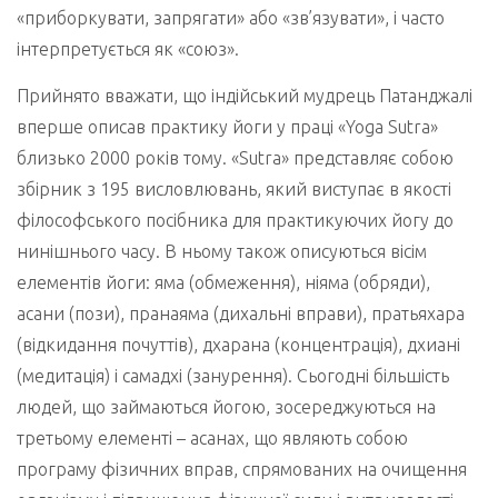
«приборкувати, запрягати» або «зв’язувати», і часто
інтерпретується як «союз».
Прийнято вважати, що індійський мудрець Патанджалі
вперше описав практику йоги у праці «Yoga Sutra»
близько 2000 років тому. «Sutra» представляє собою
збірник з 195 висловлювань, який виступає в якості
філософського посібника для практикуючих йогу до
нинішнього часу. В ньому також описуються вісім
елементів йоги: яма (обмеження), ніяма (обряди),
асани (пози), пранаяма (дихальні вправи), пратьяхара
(відкидання почуттів), дхарана (концентрація), дхиані
(медитація) і самадхі (занурення). Сьогодні більшість
людей, що займаються йогою, зосереджуються на
третьому елементі – асанах, що являють собою
програму фізичних вправ, спрямованих на очищення