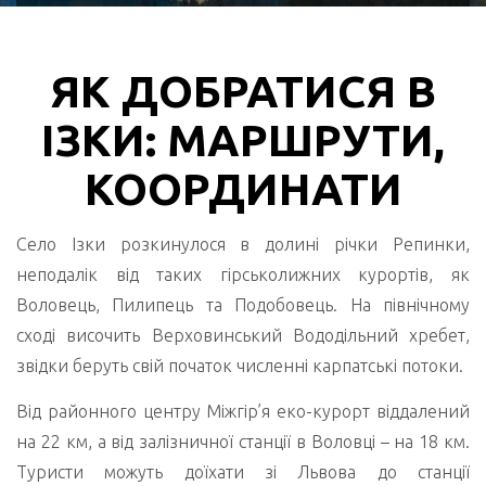
ЯК ДОБРАТИСЯ В
ІЗКИ: МАРШРУТИ,
КООРДИНАТИ
Село Ізки розкинулося в долині річки Репинки,
неподалік від таких гірськолижних курортів, як
Воловець, Пилипець та Подобовець. На північному
сході височить Верховинський Вододільний хребет,
звідки беруть свій початок численні карпатські потоки.
Від районного центру Міжгір’я еко-курорт віддалений
на 22 км, а від залізничної станції в Воловці – на 18 км.
Туристи можуть доїхати зі Львова до станції