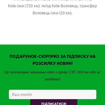
Київ-Ізки (720 км): поїзд Київ-Воловець, трансфер
Воловець-Ізки (20 км).
ПОДАРУНОК-СЮРПРИЗ ЗА ПІДПИСКУ НА
РОЗСИЛКУ НОВИН!
Це ексклюзивне навчальне відео з архіву CYF 2016 ви ніде не
знайдете!
ПІДПИСАТИСЯ!