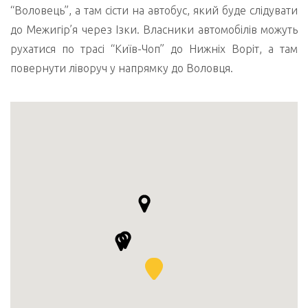
“Воловець”, а там сісти на автобус, який буде слідувати
до Межигір’я через Ізки. Власники автомобілів можуть
рухатися по трасі “Київ-Чоп” до Нижніх Воріт, а там
повернути ліворуч у напрямку до Воловця.