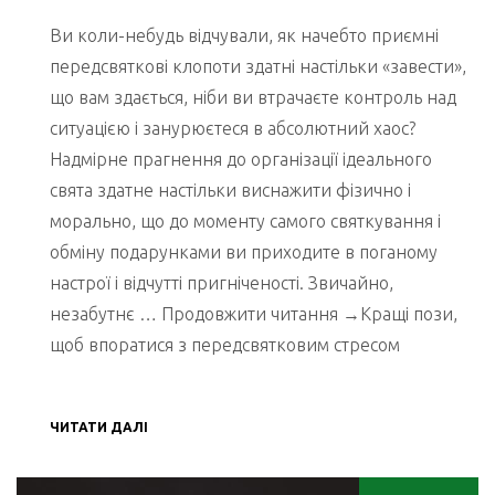
Ви коли-небудь відчували, як начебто приємні
передсвяткові клопоти здатні настільки «завести»,
що вам здається, ніби ви втрачаєте контроль над
ситуацією і занурюєтеся в абсолютний хаос?
Надмірне прагнення до організації ідеального
свята здатне настільки виснажити фізично і
морально, що до моменту самого святкування і
обміну подарунками ви приходите в поганому
настрої і відчутті пригніченості. Звичайно,
незабутнє … Продовжити читання →Кращі пози,
щоб впоратися з передсвятковим стресом
ЧИТАТИ ДАЛІ