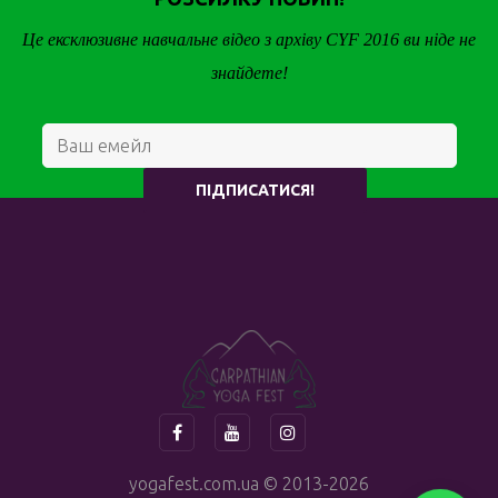
Це ексклюзивне навчальне відео з архіву CYF 2016 ви ніде не
знайдете!
ПІДПИСАТИСЯ!
yogafest.com.ua © 2013-2026