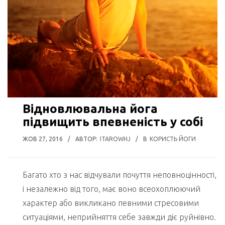
Відновлювальна йога
підвищить впевненість у собі
ЖОВ 27, 2016
/
АВТОР:
ITAROWHJ
/
В
КОРИСТЬ ЙОГИ
Багато хто з нас відчували почуття неповноцінності,
і незалежно від того, має воно всеохоплюючий
характер або викликано певними стресовими
ситуаціями, неприйняття себе завжди діє руйнівно.