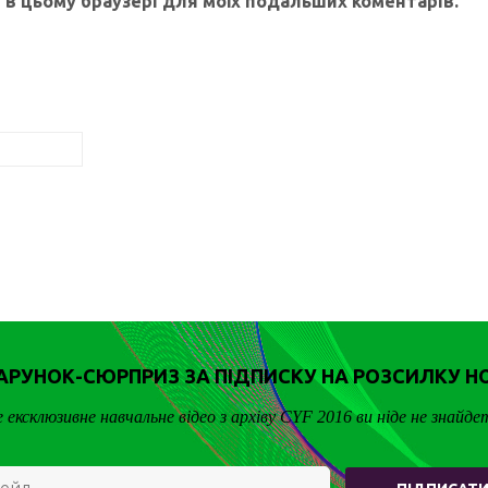
ту в цьому браузері для моїх подальших коментарів.
РУНОК-СЮРПРИЗ ЗА ПІДПИСКУ НА РОЗСИЛКУ Н
 ексклюзивне навчальне відео з архіву CYF 2016 ви ніде не знайде