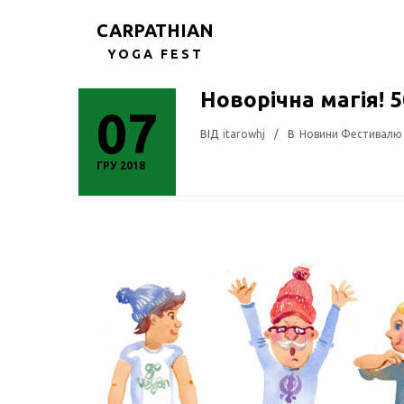
CARPATHIAN
YOGA FEST
Новорічна магія! 
07
ВIД
Itarowhj
/
В
Новини Фестивалю
ГРУ 2018