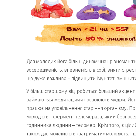
Для молодих йога більш динамічна і різноманіт
зосередженість, впевненість в собі, зняти стрес 
що дуже важливо – підвищити імунітет, зміцнити
У більш старшому віці робиться більший акцент 
займаються медитаціями і освоюють мудри. Йога
працює на уповільнення старіння організму. Пр
молодість – фермент теломераза, який безпосе
годинника людини – теломер. Крім того, є цілий
також дає можливість «затримати» молодість. І це