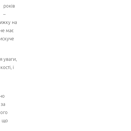
років
–
нижку на
не має
искуче
я уваги,
ості, і
нно
 за
ного
, що