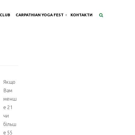
 CLUB
CARPATHIAN YOGA FEST
КОНТАКТИ
Якщо
Вам
менш
е 21
чи
більш
е 55