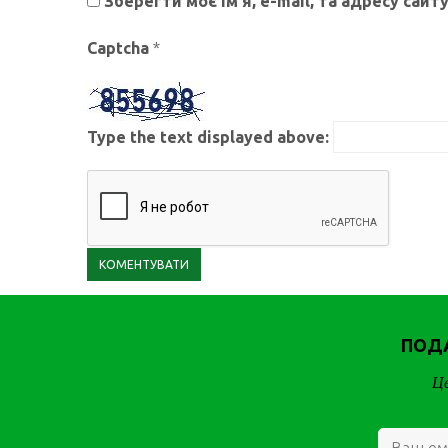
Зберегти моє ім'я, e-mail, та адресу сай
Captcha
*
Type the text displayed above:
ПОДА
Це