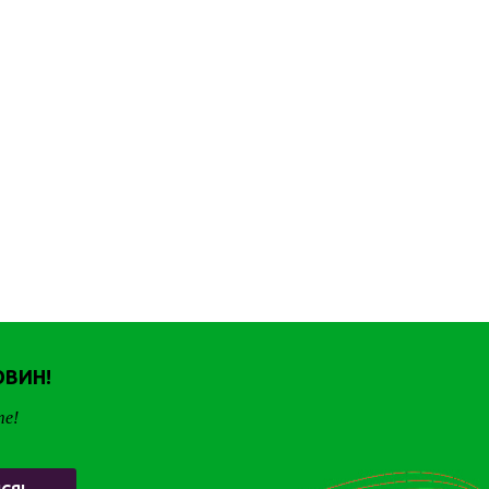
ОВИН!
те!