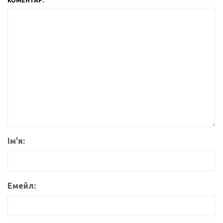
КОМЕНТАР:
Ім'я:
Емейл: