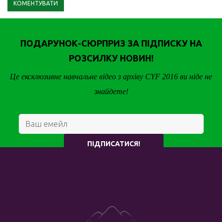
ПОДАРУНОК-СЮРПРИЗ ЗА ПІДПИСКУ НА
РОЗСИЛКУ НОВИН!
Це ексклюзивне навчальне відео з архіву CYF 2016 ви ніде не
знайдете!
ПІДПИСАТИСЯ!