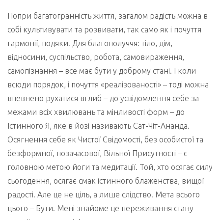
Попри багатогранність життя, загалом радість можна в
собі культивувати та розвивати, так само як і почуття
гармонії, подяки. Для благополуччя: тіло, дім,
відносини, суспільство, робота, самовираження,
самопізнання – все має бути у доброму стані. І коли
всюди порядок, і почуття «реалізованості» – тоді можна
впевнено рухатися вглиб – до усвідомлення себе за
межами всіх хвилювань та мінливості форм – до
Істинного Я, яке в йозі називають Сат-Чіт-Ананда.
Осягнення себе як Чистої Свідомості, без особистої та
безформної, позачасової, Вільної Присутності – є
головною метою йоги та медитації. Той, хто осягає силу
сьогодення, осягає смак істинного блаженства, вищої
радості. Але це не ціль, а лише слідство. Мета всього
цього – Бути. Мені знайоме це переживання стану