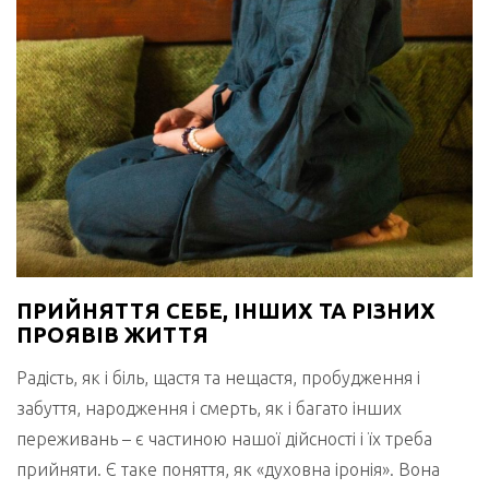
ПРИЙНЯТТЯ СЕБЕ, ІНШИХ ТА РІЗНИХ
ПРОЯВІВ ЖИТТЯ
Радість, як і біль, щастя та нещастя, пробудження і
забуття, народження і смерть, як і багато інших
переживань – є частиною нашої дійсності і їх треба
прийняти. Є таке поняття, як «духовна іронія». Вона