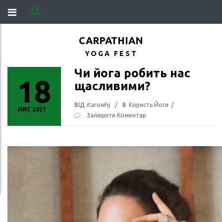
CARPATHIAN
YOGA FEST
Чи йога робить нас
18
щасливими?
ВIД
Itarowhj
/
В
Користь Йоги
/
ЛИС 2021
Залишити Коментар