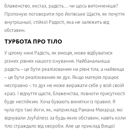
блаженство, екстаз, радість… чи щось витонченіше?
Пропоную поговорити про йогівське Щастя, як почуття
внутрішньої, стійкої Радості, яка не залежить від
обставин.
ТУРБОТА ПРО ТІЛО
У цілому нині Радість, як емоція, може відбуватися
різних рівнях нашого існування. Найбанальніша
радість – це бути реалізованим на рівні тіла, а найвища
– це бути реалізованим як дух. Якщо матерія працює
несправно – то дух не може виражати себе у всій своїй
красі. І відчуття щастя, блаженства, повноти присутності
буде нестійким. Хоча бувають винятки із правил. Я
чула про такі йоги, як, наприклад Рамана Махарші, які
відчували Joyfulness за будь-яких обставин, навіть коли
тіло страждало від хвороби. Але це приклад Вищої