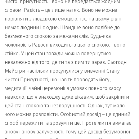
чистої присутності. І воно не передається жодним
словом. Радість – це лише натяк. Воно не можна
порівняти з людською емоцією, т.к. на цьому рівні
немає людини і є одне. Швидше воно подібне до
безмежного спокою за межами слів. Будь-яка
можливість Радості виходить із цього спокою. І воно
стійке. У цей стан завжди можна повернутися
незалежно від того, де ти та з ким ти зараз. Сьогодні
Майстри настільки просунулися у вивченні Стану
Чистої Присутності, що навіть проводять йогу,
медитації, чайні церемонії в умовах повного хаосу
навколо, що я знаходжу дуже цікавим, щоб закріпити
цей стан спокою та незворушності. Однак, тут мало
чого можна розповісти. Особистий досвід – це єдиний
спосіб пережити та зрозуміти це. Проте життя вимагає
знову і знову залученості, тому цей досвід безумовної