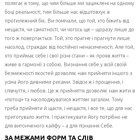
полягає в тому, що чим більше ми зациклені на одному
боці реальності, тим більше нас відштовхує в
протилежний бік. Ви помічали, що той, хто біжить від
нещастя, чи самотності, чи чогось ще – щоразу лише до
того ж повертається. Той, хто прагне і прагнути лише
насолод, страждає від постійної ненасиченості. Але той,
хто приймає себе і свої різні стани – як прояв життя –
живе в гармонії з собою. Визнання себе у всій своїй
безмежності якостей дозволяє нам прийняти іншого з
усіма його дивними рисами. Звідси ж і прощення, і
співчуття, і любов. Це ж прийняття дозволяє нам жити в
«потоці» та насолоджуватися життям загалом. Тому
треба прийняти й щастя, і нещастя, і все те, що для нас
приготувало життя. І практикувати йогу потрібно не
для витонченого кайфу – а для пізнання Себе.
ЗА МЕЖАМИ ФОРМ ТА СЛІВ