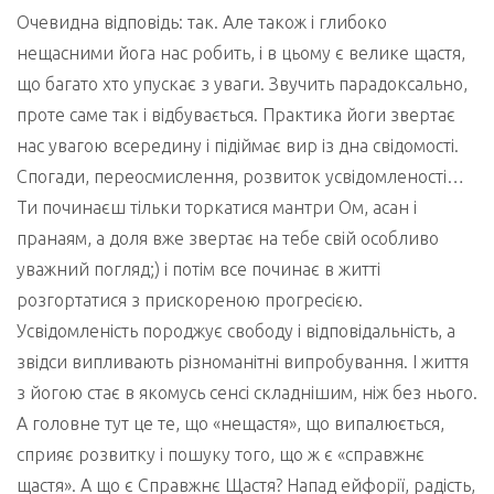
Очевидна відповідь: так. Але також і глибоко
нещасними йога нас робить, і в цьому є велике щастя,
що багато хто упускає з уваги. Звучить парадоксально,
проте саме так і відбувається. Практика йоги звертає
нас увагою всередину і підіймає вир із дна свідомості.
Спогади, переосмислення, розвиток усвідомленості…
Ти починаєш тільки торкатися мантри Ом, асан і
пранаям, а доля вже звертає на тебе свій особливо
уважний погляд;) і потім все починає в житті
розгортатися з прискореною прогресією.
Усвідомленість породжує свободу і відповідальність, а
звідси випливають різноманітні випробування. І життя
з йогою стає в якомусь сенсі складнішим, ніж без нього.
А головне тут це те, що «нещастя», що випалюється,
сприяє розвитку і пошуку того, що ж є «справжнє
щастя». А що є Справжнє Щастя? Напад ейфорії, радість,