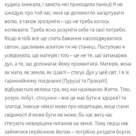
кудись зникала, і замість неї приходила паніка) Я не
шкодую про той час, мені це допомогло загартувати
волю, а також зрозуміти – що не треба когось
копіювати. Треба ясно розуміти себе та свої потреби.
Якщо в тобі все ще спить бажання насолоджуватися
світом, щасливим аскетом ти не станеш. Поступово я
усвідомила, що матерія і тіло – це не те, що затьмарює
дух, а те, що допомагає йому проявитися. Матерія, вона
як мати, як земля, як Шакті – стягує Дух у цей світ. І в їх
гармонійному поєднанні (Пуруші та Пракріті)
відбувається велика гра, яку ми називаємо Життя. Тіло,
розум, побут, стосунки – все це має бути в здоров’ї та
злагоді. Інакше ніякої мови про медитацію, вищі стани
свідомості й мови бути не може, бо нас весь час
стягують невирішені питання на землі. Тому перш ніж
зайнятися серйозною йогою – потрібно роздати борги,