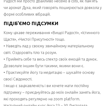
Радості ми просто дбайливо несемо в собі, як пам’ять
чи аромат Духа, який говорять поширюється довкола у
формі особливих вібрацій.
ПІДІБ’ЄМО ПІДСУМКИ
Кому цікаве переживання «Вищої Радості», «Істинного
Щастя», «Чистої Присутності» тощо.
• Наведіть лад у своєму звичайному матеріальному
світі. Оздоровіть тіло та розум.
• Прийміть себе та весь спектр своїх емоцій та думок.
Дозвольте іншим бути такими, якими вони є.
• Практикуйте йогу та медитацію – шукайте основу
своєї Свідомості.
І якщо є зацікавленість і ви хочете мати постійну
підтримку – приєднуйтесь до моїх онлайн занять йога,
які проходять регулярно на zoom platform.
Наступний онлайн курс йога 23 – 30 Листопада.