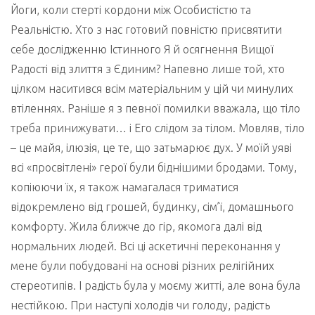
Йоги, коли стерті кордони між Особистістю та
Реальністю. Хто з нас готовий повністю присвятити
себе дослідженню Істинного Я й осягнення Вищої
Радості від злиття з Єдиним? Напевно лише той, хто
цілком наситився всім матеріальним у цій чи минулих
втіленнях. Раніше я з певної помилки вважала, що тіло
треба принижувати… і Его слідом за тілом. Мовляв, тіло
– це майя, ілюзія, це те, що затьмарює дух. У моїй уяві
всі «просвітлені» герої були біднішими бродами. Тому,
копіюючи їх, я також намагалася триматися
відокремлено від грошей, будинку, сім’ї, домашнього
комфорту. Жила ближче до гір, якомога далі від
нормальних людей. Всі ці аскетичні переконання у
мене були побудовані на основі різних релігійних
стереотипів. І радість була у моєму житті, але вона була
нестійкою. При наступі холодів чи голоду, радість