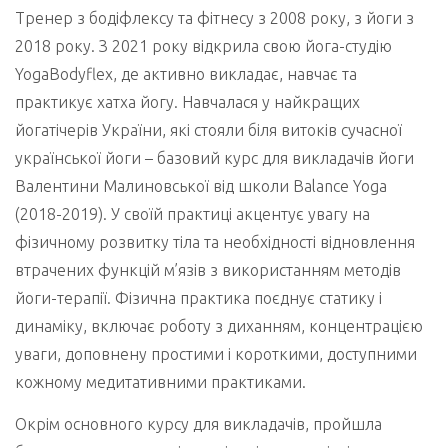
Тренер з бодіфлексу та фітнесу з 2008 року, з йоги з
2018 року. З 2021 року відкрила свою йога-студію
YogaBodyflex, де активно викладає, навчає та
практикує хатха йогу. Навчалася у найкращих
йогатічерів України, які стояли біля витоків сучасної
української йоги – базовий курс для викладачів йоги
Валентини Малиновської від школи Balance Yoga
(2018-2019). У своїй практиці акцентує увагу на
фізичному розвитку тіла та необхідності відновлення
втрачених функцій м’язів з використанням методів
йоги-терапії. Фізична практика поєднує статику і
динаміку, включає роботу з диханням, концентрацією
уваги, доповнену простими і короткими, доступними
кожному медитативними практиками.
Окрім основного курсу для викладачів, пройшла