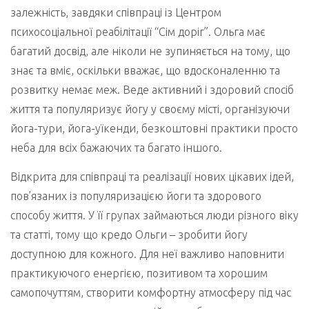
залежність, завдяки співпраці із Центром
психосоціальної реабілітації “Сім доріг”. Ольга має
багатий досвід, але ніколи не зупиняється на тому, що
знає та вміє, оскільки вважає, що вдосконаленню та
розвитку немає меж. Веде активний і здоровий спосіб
життя та популяризує йогу у своєму місті, організуючи
йога-тури, йога-уїкенди, безкоштовні практики просто
неба для всіх бажаючих та багато іншого.
Відкрита для співпраці та реалізації нових цікавих ідей,
пов’язаних із популяризацією йоги та здорового
способу життя. У її групах займаються люди різного віку
та статті, тому що кредо Ольги – зробити йогу
доступною для кожного. Для неї важливо наповнити
практикуючого енергією, позитивом та хорошим
самопочуттям, створити комфортну атмосферу під час