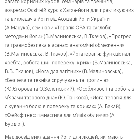
багато корисних курсів, семінарів та тренінгів,
зокрема: Освітній курс з Хатха-йоги для практикуючих
та викладачів йоги від Асоціації йоги України
(А.Мацука), семінари «Терапія ОРА та суглобів
методами йоги» (В.Малиновська, В.Ткачов), «Прогрес
та травмобезпека в асанах: анатомічні обмеження»
(В.Малиновська, В.Ткачов), «Йогатерапія: функціонал
хребта, робота шиї, попереку, криж» (В.Малиновська,
В.В. Ткачов), «Йога для вагітних» (В.Малиновська),
«Безпека та техніка скручувань та прогинів»
(Ю.Єгорова та О.Зеленський), «Особливості та робота з
м’язами тазового дна» (Ю.Панкова), «Йога-терапія для
лікування болю в попереку та крижах» (А. Бакай),
«Фейсфітнес: гімнастика для м’язів обличчя» (А.
Бурдюг).
Має досвід викладання йоги для людей, які мають