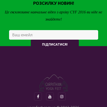
РОЗСИЛКУ НОВИН!
Це ексклюзивне навчальне відео з архіву CYF 2016 ви ніде не
знайдете!
ПІДПИСАТИСЯ!